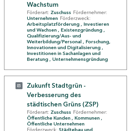
Wachstum
Förderart:
Zuschuss
Fördernehmer:
Unternehmen
Förderzweck:
Arbeitsplatzförderung
Investieren
und Wachsen
Existenzgründung
Qualifizierung/Aus- und
Weiterbildung/Personal
Forschung,
Innovationen und Digitalisierung
Investitionen in Sachanlagen und
Beratung
Unternehmensgründung
Zukunft Stadtgrün -
Verbesserung des
städtischen Grüns (ZSP)
Förderart:
Zuschuss
Fördernehmer:
Öffentliche Kunden
Kommunen
Öffentliche Unternehmen
Förderzweck:
Städtebau und