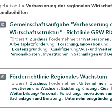
gebnisse für
Verbesserung der regionalen Wirtschafts
onalbeihilfen
Gemeinschaftsaufgabe "Verbesserung d
Wirtschaftsstruktur" - Richtlinie GRW R
Förderart:
Zuschuss
Fördernehmer:
Privatpersonen
Arbeitsplatzförderung
Forschung, Innovation und 
Existenzgründung
Qualifizierung/Aus- und Weite
Personalkosten
Investitionen in Sachanlagen und B
Förderrichtlinie Regionales Wachstum
Förderart:
Zuschuss
Fördernehmer:
Unternehmen
F
Investieren und Wachsen
Existenzgründung
Quali
Weiterbildung/Personal
Forschung, Innovationen un
Sachanlagen und Beratung
Unternehmensgründun