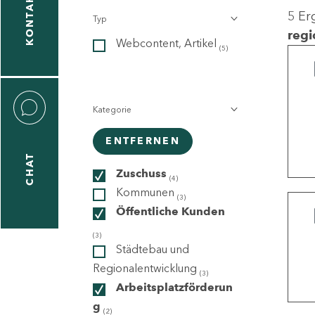
KONTAKT
5 Er
Typ
gen
regi
Webcontent, Artikel
n
(5)
Kategorie
ENTFERNEN
CHAT
icecenter
Zuschuss
(4)
Kommunen
(3)
Öffentliche Kunden
taktformular
(3)
Städtebau und
Regionalentwicklung
(3)
Arbeitsplatzförderun
erportal
g
(2)