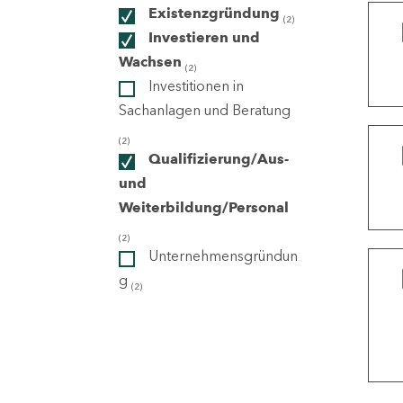
Existenzgründung
(2)
Investieren und
ndorte
Wachsen
(2)
Investitionen in
Sachanlagen und Beratung
(2)
Qualifizierung/Aus-
und
Weiterbildung/Personal
(2)
Unternehmensgründun
g
(2)