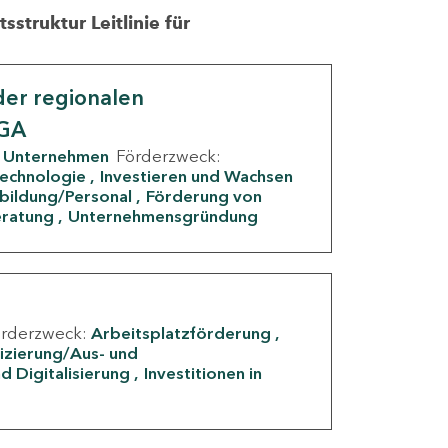
struktur Leitlinie für
er regionalen
IGA
Unternehmen
Förderzweck:
Technologie
Investieren und Wachsen
rbildung/Personal
Förderung von
eratung
Unternehmensgründung
örderzweck:
Arbeitsplatzförderung
fizierung/Aus- und
d Digitalisierung
Investitionen in
g