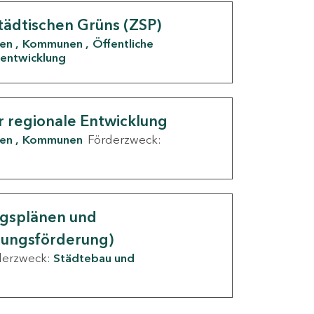
tädtischen Grüns (ZSP)
den
Kommunen
Öffentliche
entwicklung
r regionale Entwicklung
den
Kommunen
Förderzweck:
ngsplänen und
nungsförderung)
derzweck:
Städtebau und