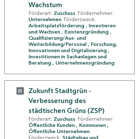
Wachstum
Förderart:
Zuschuss
Fördernehmer:
Unternehmen
Förderzweck:
Arbeitsplatzförderung
Investieren
und Wachsen
Existenzgründung
Qualifizierung/Aus- und
Weiterbildung/Personal
Forschung,
Innovationen und Digitalisierung
Investitionen in Sachanlagen und
Beratung
Unternehmensgründung
Zukunft Stadtgrün -
Verbesserung des
städtischen Grüns (ZSP)
Förderart:
Zuschuss
Fördernehmer:
Öffentliche Kunden
Kommunen
Öffentliche Unternehmen
Förderzweck:
Städtebau und