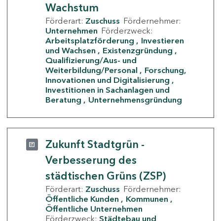
Wachstum
Förderart:
Zuschuss
Fördernehmer:
Unternehmen
Förderzweck:
Arbeitsplatzförderung
Investieren
und Wachsen
Existenzgründung
Qualifizierung/Aus- und
Weiterbildung/Personal
Forschung,
Innovationen und Digitalisierung
Investitionen in Sachanlagen und
Beratung
Unternehmensgründung
Zukunft Stadtgrün -
Verbesserung des
städtischen Grüns (ZSP)
Förderart:
Zuschuss
Fördernehmer:
Öffentliche Kunden
Kommunen
Öffentliche Unternehmen
Förderzweck:
Städtebau und