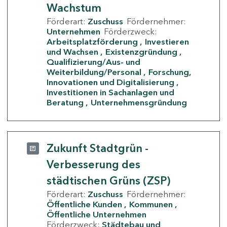
Wachstum
Förderart:
Zuschuss
Fördernehmer:
Unternehmen
Förderzweck:
Arbeitsplatzförderung
Investieren
und Wachsen
Existenzgründung
Qualifizierung/Aus- und
Weiterbildung/Personal
Forschung,
Innovationen und Digitalisierung
Investitionen in Sachanlagen und
Beratung
Unternehmensgründung
Zukunft Stadtgrün -
Verbesserung des
städtischen Grüns (ZSP)
Förderart:
Zuschuss
Fördernehmer:
Öffentliche Kunden
Kommunen
Öffentliche Unternehmen
Förderzweck:
Städtebau und