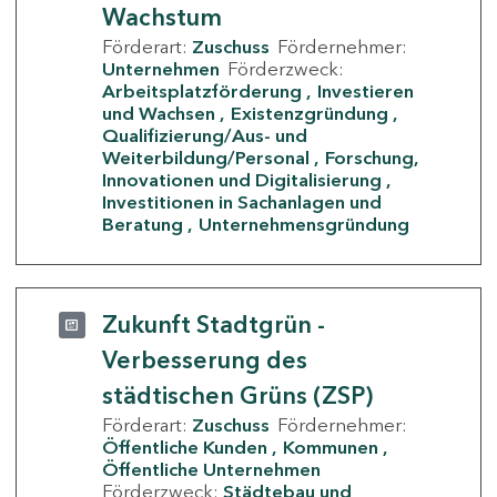
Wachstum
Förderart:
Zuschuss
Fördernehmer:
Unternehmen
Förderzweck:
Arbeitsplatzförderung
Investieren
und Wachsen
Existenzgründung
Qualifizierung/Aus- und
Weiterbildung/Personal
Forschung,
Innovationen und Digitalisierung
Investitionen in Sachanlagen und
Beratung
Unternehmensgründung
Zukunft Stadtgrün -
Verbesserung des
städtischen Grüns (ZSP)
Förderart:
Zuschuss
Fördernehmer:
Öffentliche Kunden
Kommunen
Öffentliche Unternehmen
Förderzweck:
Städtebau und