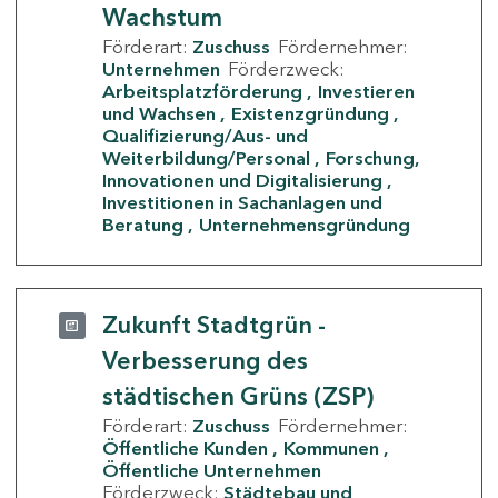
Wachstum
Förderart:
Zuschuss
Fördernehmer:
Unternehmen
Förderzweck:
Arbeitsplatzförderung
Investieren
und Wachsen
Existenzgründung
Qualifizierung/Aus- und
Weiterbildung/Personal
Forschung,
Innovationen und Digitalisierung
Investitionen in Sachanlagen und
Beratung
Unternehmensgründung
Zukunft Stadtgrün -
Verbesserung des
städtischen Grüns (ZSP)
Förderart:
Zuschuss
Fördernehmer:
Öffentliche Kunden
Kommunen
Öffentliche Unternehmen
Förderzweck:
Städtebau und