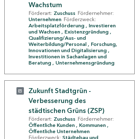
Wachstum
Förderart:
Zuschuss
Fördernehmer:
Unternehmen
Förderzweck:
Arbeitsplatzförderung
Investieren
und Wachsen
Existenzgründung
Qualifizierung/Aus- und
Weiterbildung/Personal
Forschung,
Innovationen und Digitalisierung
Investitionen in Sachanlagen und
Beratung
Unternehmensgründung
Zukunft Stadtgrün -
Verbesserung des
städtischen Grüns (ZSP)
Förderart:
Zuschuss
Fördernehmer:
Öffentliche Kunden
Kommunen
Öffentliche Unternehmen
Förderzweck:
Städtebau und