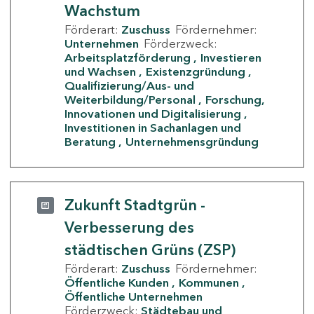
Wachstum
Förderart:
Zuschuss
Fördernehmer:
Unternehmen
Förderzweck:
Arbeitsplatzförderung
Investieren
und Wachsen
Existenzgründung
Qualifizierung/Aus- und
Weiterbildung/Personal
Forschung,
Innovationen und Digitalisierung
Investitionen in Sachanlagen und
Beratung
Unternehmensgründung
Zukunft Stadtgrün -
Verbesserung des
städtischen Grüns (ZSP)
Förderart:
Zuschuss
Fördernehmer:
Öffentliche Kunden
Kommunen
Öffentliche Unternehmen
Förderzweck:
Städtebau und