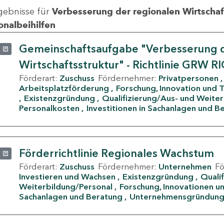
gebnisse für
Verbesserung der regionalen Wirtschafts
onalbeihilfen
Gemeinschaftsaufgabe "Verbesserung d
Wirtschaftsstruktur" - Richtlinie GRW R
Förderart:
Zuschuss
Fördernehmer:
Privatpersonen
Arbeitsplatzförderung
Forschung, Innovation und 
Existenzgründung
Qualifizierung/Aus- und Weite
Personalkosten
Investitionen in Sachanlagen und B
Förderrichtlinie Regionales Wachstum
Förderart:
Zuschuss
Fördernehmer:
Unternehmen
F
Investieren und Wachsen
Existenzgründung
Quali
Weiterbildung/Personal
Forschung, Innovationen un
Sachanlagen und Beratung
Unternehmensgründun