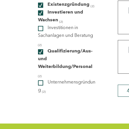
Existenzgründung
(2)
Investieren und
ndorte
Wachsen
(2)
Investitionen in
Sachanlagen und Beratung
(2)
Qualifizierung/Aus-
und
Weiterbildung/Personal
(2)
Unternehmensgründun
g
(2)