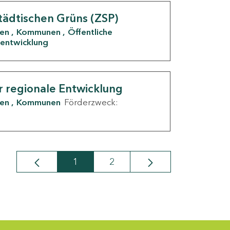
tädtischen Grüns (ZSP)
den
Kommunen
Öffentliche
entwicklung
r regionale Entwicklung
den
Kommunen
Förderzweck:
1
2
Seite
Seite