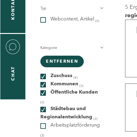
KONTAKT
5 Er
Typ
gen
regi
Webcontent, Artikel
n
(5)
Kategorie
ENTFERNEN
CHAT
icecenter
Zuschuss
(4)
Kommunen
(3)
Öffentliche Kunden
taktformular
(3)
Städtebau und
Regionalentwicklung
(3)
Arbeitsplatzförderung
erportal
(2)