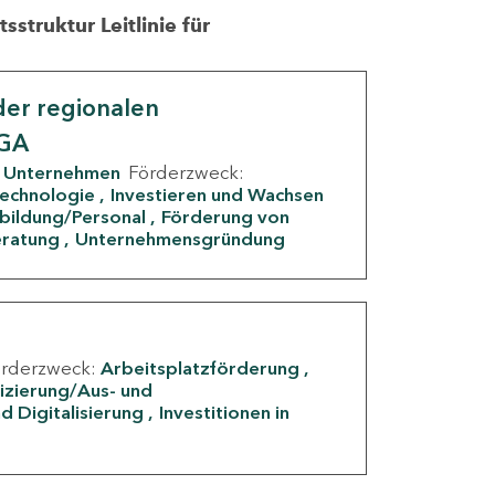
struktur Leitlinie für
er regionalen
IGA
Unternehmen
Förderzweck:
Technologie
Investieren und Wachsen
rbildung/Personal
Förderung von
eratung
Unternehmensgründung
örderzweck:
Arbeitsplatzförderung
fizierung/Aus- und
d Digitalisierung
Investitionen in
g