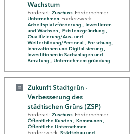
Wachstum
Förderart:
Zuschuss
Fördernehmer:
Unternehmen
Förderzweck:
Arbeitsplatzförderung
Investieren
und Wachsen
Existenzgründung
Qualifizierung/Aus- und
Weiterbildung/Personal
Forschung,
Innovationen und Digitalisierung
Investitionen in Sachanlagen und
Beratung
Unternehmensgründung
Zukunft Stadtgrün -
Verbesserung des
städtischen Grüns (ZSP)
Förderart:
Zuschuss
Fördernehmer:
Öffentliche Kunden
Kommunen
Öffentliche Unternehmen
Förderzweck:
Städtebau und