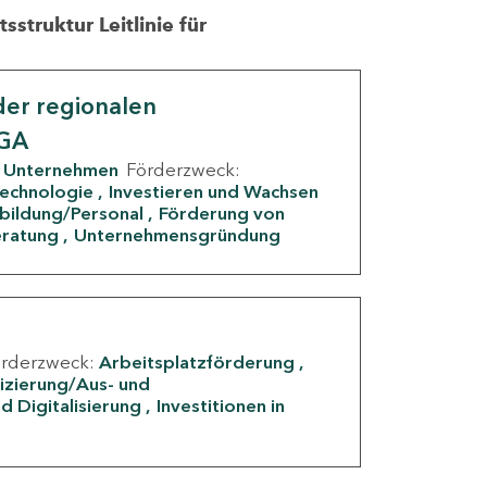
struktur Leitlinie für
er regionalen
IGA
Unternehmen
Förderzweck:
Technologie
Investieren und Wachsen
rbildung/Personal
Förderung von
eratung
Unternehmensgründung
örderzweck:
Arbeitsplatzförderung
fizierung/Aus- und
d Digitalisierung
Investitionen in
g