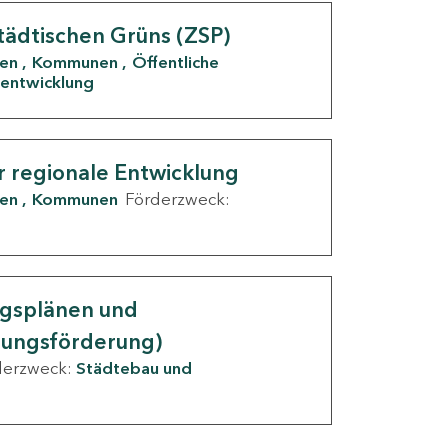
tädtischen Grüns (ZSP)
den
Kommunen
Öffentliche
entwicklung
r regionale Entwicklung
den
Kommunen
Förderzweck:
ngsplänen und
nungsförderung)
derzweck:
Städtebau und