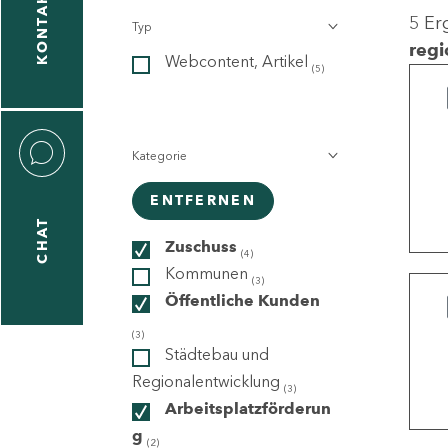
KONTAKT
5 Er
Typ
gen
regi
Webcontent, Artikel
n
(5)
Kategorie
ENTFERNEN
CHAT
icecenter
Zuschuss
(4)
Kommunen
(3)
Öffentliche Kunden
taktformular
(3)
Städtebau und
Regionalentwicklung
(3)
Arbeitsplatzförderun
erportal
g
(2)