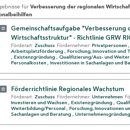
gebnisse für
Verbesserung der regionalen Wirtschafts
onalbeihilfen
Gemeinschaftsaufgabe "Verbesserung d
Wirtschaftsstruktur" - Richtlinie GRW R
Förderart:
Zuschuss
Fördernehmer:
Privatpersonen
Arbeitsplatzförderung
Forschung, Innovation und 
Existenzgründung
Qualifizierung/Aus- und Weite
Personalkosten
Investitionen in Sachanlagen und B
Förderrichtlinie Regionales Wachstum
Förderart:
Zuschuss
Fördernehmer:
Unternehmen
F
Investieren und Wachsen
Existenzgründung
Quali
Weiterbildung/Personal
Forschung, Innovationen un
Sachanlagen und Beratung
Unternehmensgründun