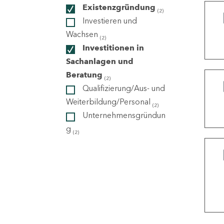
Existenzgründung
(2)
Investieren und
ndorte
Wachsen
(2)
Investitionen in
Sachanlagen und
Beratung
(2)
Qualifizierung/Aus- und
Weiterbildung/Personal
(2)
Unternehmensgründun
g
(2)