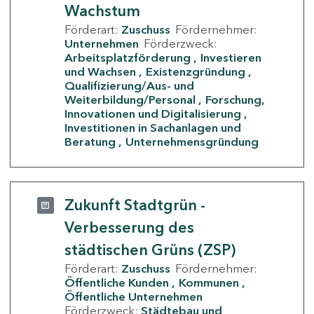
Wachstum
Förderart:
Zuschuss
Fördernehmer:
Unternehmen
Förderzweck:
Arbeitsplatzförderung
Investieren
und Wachsen
Existenzgründung
Qualifizierung/Aus- und
Weiterbildung/Personal
Forschung,
Innovationen und Digitalisierung
Investitionen in Sachanlagen und
Beratung
Unternehmensgründung
Zukunft Stadtgrün -
Verbesserung des
städtischen Grüns (ZSP)
Förderart:
Zuschuss
Fördernehmer:
Öffentliche Kunden
Kommunen
Öffentliche Unternehmen
Förderzweck:
Städtebau und