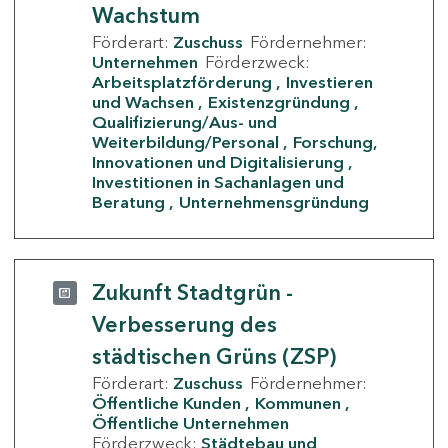
Wachstum
Förderart:
Zuschuss
Fördernehmer:
Unternehmen
Förderzweck:
Arbeitsplatzförderung
Investieren
und Wachsen
Existenzgründung
Qualifizierung/Aus- und
Weiterbildung/Personal
Forschung,
Innovationen und Digitalisierung
Investitionen in Sachanlagen und
Beratung
Unternehmensgründung
Zukunft Stadtgrün -
Verbesserung des
städtischen Grüns (ZSP)
Förderart:
Zuschuss
Fördernehmer:
Öffentliche Kunden
Kommunen
Öffentliche Unternehmen
Förderzweck:
Städtebau und