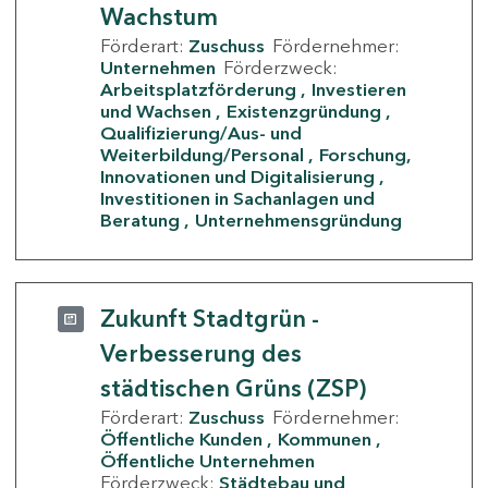
Wachstum
Förderart:
Zuschuss
Fördernehmer:
Unternehmen
Förderzweck:
Arbeitsplatzförderung
Investieren
und Wachsen
Existenzgründung
Qualifizierung/Aus- und
Weiterbildung/Personal
Forschung,
Innovationen und Digitalisierung
Investitionen in Sachanlagen und
Beratung
Unternehmensgründung
Zukunft Stadtgrün -
Verbesserung des
städtischen Grüns (ZSP)
Förderart:
Zuschuss
Fördernehmer:
Öffentliche Kunden
Kommunen
Öffentliche Unternehmen
Förderzweck:
Städtebau und