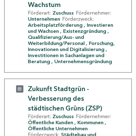
Wachstum
Förderart:
Zuschuss
Fördernehmer:
Unternehmen
Förderzweck:
Arbeitsplatzförderung
Investieren
und Wachsen
Existenzgründung
Qualifizierung/Aus- und
Weiterbildung/Personal
Forschung,
Innovationen und Digitalisierung
Investitionen in Sachanlagen und
Beratung
Unternehmensgründung
Zukunft Stadtgrün -
Verbesserung des
städtischen Grüns (ZSP)
Förderart:
Zuschuss
Fördernehmer:
Öffentliche Kunden
Kommunen
Öffentliche Unternehmen
Förderzweck:
Städtebau und