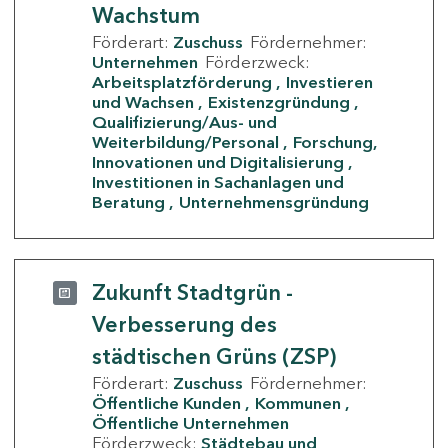
Wachstum
Förderart:
Zuschuss
Fördernehmer:
Unternehmen
Förderzweck:
Arbeitsplatzförderung
Investieren
und Wachsen
Existenzgründung
Qualifizierung/Aus- und
Weiterbildung/Personal
Forschung,
Innovationen und Digitalisierung
Investitionen in Sachanlagen und
Beratung
Unternehmensgründung
Zukunft Stadtgrün -
Verbesserung des
städtischen Grüns (ZSP)
Förderart:
Zuschuss
Fördernehmer:
Öffentliche Kunden
Kommunen
Öffentliche Unternehmen
Förderzweck:
Städtebau und