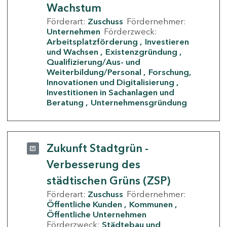
Wachstum
Förderart:
Zuschuss
Fördernehmer:
Unternehmen
Förderzweck:
Arbeitsplatzförderung
Investieren
und Wachsen
Existenzgründung
Qualifizierung/Aus- und
Weiterbildung/Personal
Forschung,
Innovationen und Digitalisierung
Investitionen in Sachanlagen und
Beratung
Unternehmensgründung
Zukunft Stadtgrün -
Verbesserung des
städtischen Grüns (ZSP)
Förderart:
Zuschuss
Fördernehmer:
Öffentliche Kunden
Kommunen
Öffentliche Unternehmen
Förderzweck:
Städtebau und