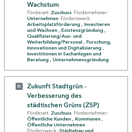
Wachstum
Förderart:
Zuschuss
Fördernehmer:
Unternehmen
Förderzweck:
Arbeitsplatzförderung
Investieren
und Wachsen
Existenzgründung
Qualifizierung/Aus- und
Weiterbildung/Personal
Forschung,
Innovationen und Digitalisierung
Investitionen in Sachanlagen und
Beratung
Unternehmensgründung
Zukunft Stadtgrün -
Verbesserung des
städtischen Grüns (ZSP)
Förderart:
Zuschuss
Fördernehmer:
Öffentliche Kunden
Kommunen
Öffentliche Unternehmen
Förderzweck:
Städtebau und