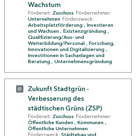
Wachstum
Förderart:
Zuschuss
Fördernehmer:
Unternehmen
Förderzweck:
Arbeitsplatzförderung
Investieren
und Wachsen
Existenzgründung
Qualifizierung/Aus- und
Weiterbildung/Personal
Forschung,
Innovationen und Digitalisierung
Investitionen in Sachanlagen und
Beratung
Unternehmensgründung
Zukunft Stadtgrün -
Verbesserung des
städtischen Grüns (ZSP)
Förderart:
Zuschuss
Fördernehmer:
Öffentliche Kunden
Kommunen
Öffentliche Unternehmen
Förderzweck:
Städtebau und