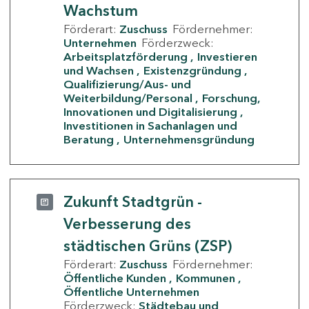
Wachstum
Förderart:
Zuschuss
Fördernehmer:
Unternehmen
Förderzweck:
Arbeitsplatzförderung
Investieren
und Wachsen
Existenzgründung
Qualifizierung/Aus- und
Weiterbildung/Personal
Forschung,
Innovationen und Digitalisierung
Investitionen in Sachanlagen und
Beratung
Unternehmensgründung
Zukunft Stadtgrün -
Verbesserung des
städtischen Grüns (ZSP)
Förderart:
Zuschuss
Fördernehmer:
Öffentliche Kunden
Kommunen
Öffentliche Unternehmen
Förderzweck:
Städtebau und