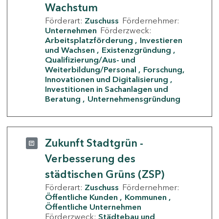
Wachstum
Förderart:
Zuschuss
Fördernehmer:
Unternehmen
Förderzweck:
Arbeitsplatzförderung
Investieren
und Wachsen
Existenzgründung
Qualifizierung/Aus- und
Weiterbildung/Personal
Forschung,
Innovationen und Digitalisierung
Investitionen in Sachanlagen und
Beratung
Unternehmensgründung
Zukunft Stadtgrün -
Verbesserung des
städtischen Grüns (ZSP)
Förderart:
Zuschuss
Fördernehmer:
Öffentliche Kunden
Kommunen
Öffentliche Unternehmen
Förderzweck:
Städtebau und