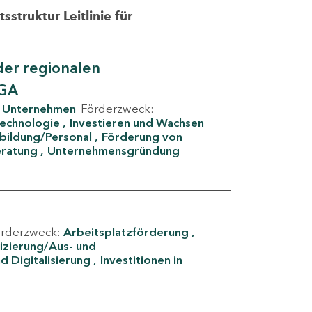
struktur Leitlinie für
er regionalen
IGA
Unternehmen
Förderzweck:
Technologie
Investieren und Wachsen
rbildung/Personal
Förderung von
eratung
Unternehmensgründung
örderzweck:
Arbeitsplatzförderung
fizierung/Aus- und
d Digitalisierung
Investitionen in
g