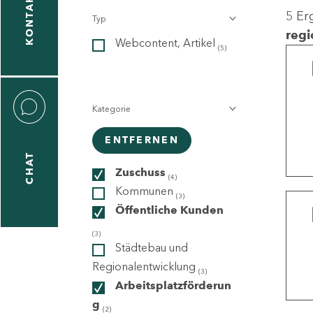
KONTAKT
5 Er
Typ
gen
regi
Webcontent, Artikel
n
(5)
Kategorie
ENTFERNEN
CHAT
icecenter
Zuschuss
(4)
Kommunen
(3)
Öffentliche Kunden
taktformular
(3)
Städtebau und
Regionalentwicklung
(3)
Arbeitsplatzförderun
erportal
g
(2)