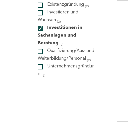
Existenzgründung
(2)
Investieren und
ndorte
Wachsen
(2)
Investitionen in
Sachanlagen und
Beratung
(2)
Qualifizierung/Aus- und
Weiterbildung/Personal
(2)
Unternehmensgründun
g
(2)