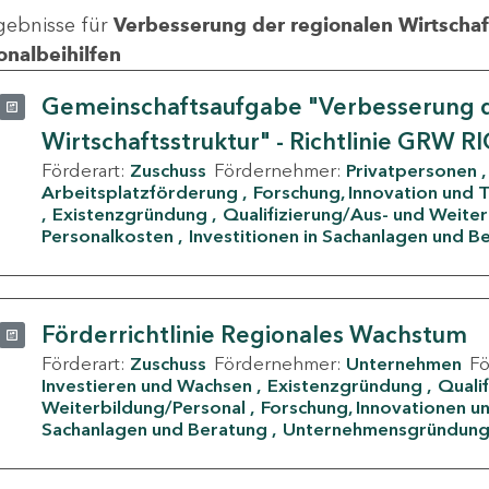
gebnisse für
Verbesserung der regionalen Wirtschafts
onalbeihilfen
Gemeinschaftsaufgabe "Verbesserung d
Wirtschaftsstruktur" - Richtlinie GRW R
Förderart:
Zuschuss
Fördernehmer:
Privatpersonen
Arbeitsplatzförderung
Forschung, Innovation und 
Existenzgründung
Qualifizierung/Aus- und Weite
Personalkosten
Investitionen in Sachanlagen und B
Förderrichtlinie Regionales Wachstum
Förderart:
Zuschuss
Fördernehmer:
Unternehmen
F
Investieren und Wachsen
Existenzgründung
Quali
Weiterbildung/Personal
Forschung, Innovationen un
Sachanlagen und Beratung
Unternehmensgründun