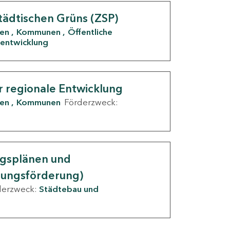
tädtischen Grüns (ZSP)
den
Kommunen
Öffentliche
entwicklung
r regionale Entwicklung
den
Kommunen
Förderzweck:
ngsplänen und
nungsförderung)
derzweck:
Städtebau und