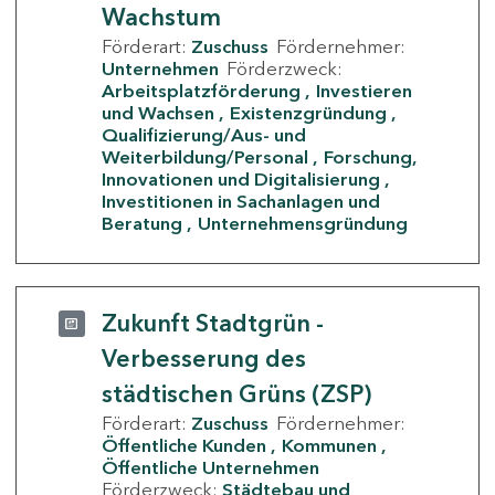
Wachstum
Förderart:
Zuschuss
Fördernehmer:
Unternehmen
Förderzweck:
Arbeitsplatzförderung
Investieren
und Wachsen
Existenzgründung
Qualifizierung/Aus- und
Weiterbildung/Personal
Forschung,
Innovationen und Digitalisierung
Investitionen in Sachanlagen und
Beratung
Unternehmensgründung
Zukunft Stadtgrün -
Verbesserung des
städtischen Grüns (ZSP)
Förderart:
Zuschuss
Fördernehmer:
Öffentliche Kunden
Kommunen
Öffentliche Unternehmen
Förderzweck:
Städtebau und