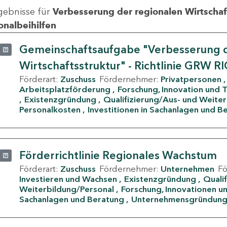
gebnisse für
Verbesserung der regionalen Wirtschafts
onalbeihilfen
Gemeinschaftsaufgabe "Verbesserung d
Wirtschaftsstruktur" - Richtlinie GRW R
Förderart:
Zuschuss
Fördernehmer:
Privatpersonen
Arbeitsplatzförderung
Forschung, Innovation und 
Existenzgründung
Qualifizierung/Aus- und Weite
Personalkosten
Investitionen in Sachanlagen und B
Förderrichtlinie Regionales Wachstum
Förderart:
Zuschuss
Fördernehmer:
Unternehmen
F
Investieren und Wachsen
Existenzgründung
Quali
Weiterbildung/Personal
Forschung, Innovationen un
Sachanlagen und Beratung
Unternehmensgründun