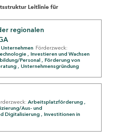
struktur Leitlinie für
er regionalen
IGA
Unternehmen
Förderzweck:
Technologie
Investieren und Wachsen
rbildung/Personal
Förderung von
eratung
Unternehmensgründung
örderzweck:
Arbeitsplatzförderung
fizierung/Aus- und
d Digitalisierung
Investitionen in
g