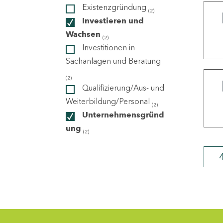
Existenzgründung
(2)
Investieren und
ndorte
Wachsen
(2)
Investitionen in
Sachanlagen und Beratung
(2)
Qualifizierung/Aus- und
Weiterbildung/Personal
(2)
Unternehmensgründ
ung
(2)