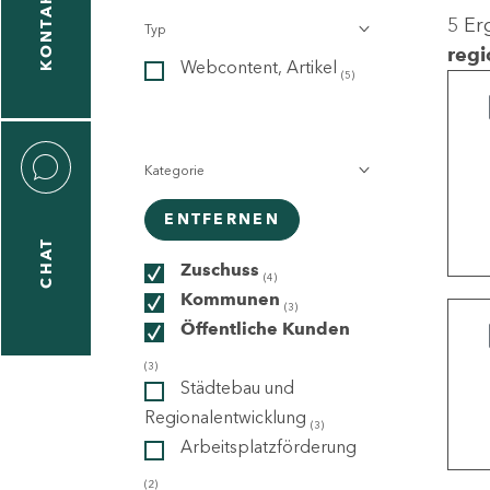
KONTAKT
5 Er
Typ
gen
regi
Webcontent, Artikel
n
(5)
Kategorie
ENTFERNEN
CHAT
icecenter
Zuschuss
(4)
Kommunen
(3)
Öffentliche Kunden
taktformular
(3)
Städtebau und
Regionalentwicklung
(3)
Arbeitsplatzförderung
erportal
(2)