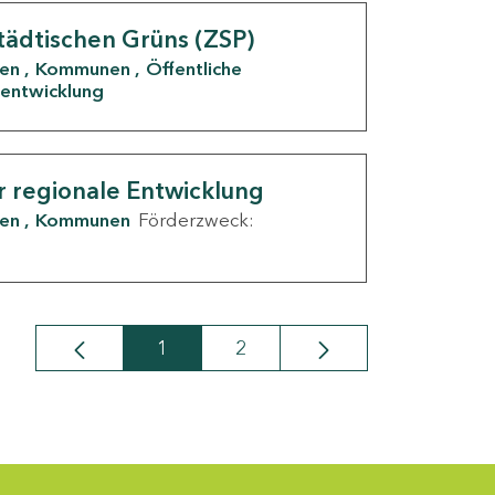
tädtischen Grüns (ZSP)
den
Kommunen
Öffentliche
entwicklung
r regionale Entwicklung
den
Kommunen
Förderzweck:
1
2
Seite
Seite