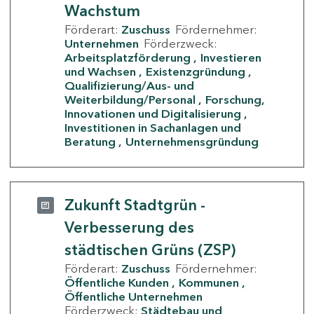
Wachstum
Förderart:
Zuschuss
Fördernehmer:
Unternehmen
Förderzweck:
Arbeitsplatzförderung
Investieren
und Wachsen
Existenzgründung
Qualifizierung/Aus- und
Weiterbildung/Personal
Forschung,
Innovationen und Digitalisierung
Investitionen in Sachanlagen und
Beratung
Unternehmensgründung
Zukunft Stadtgrün -
Verbesserung des
städtischen Grüns (ZSP)
Förderart:
Zuschuss
Fördernehmer:
Öffentliche Kunden
Kommunen
Öffentliche Unternehmen
Förderzweck:
Städtebau und