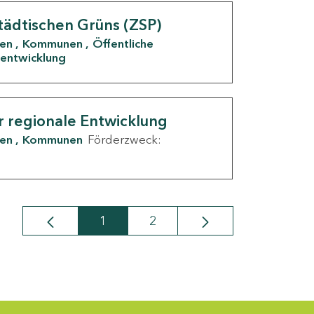
tädtischen Grüns (ZSP)
den
Kommunen
Öffentliche
entwicklung
r regionale Entwicklung
den
Kommunen
Förderzweck:
1
2
Seite
Seite