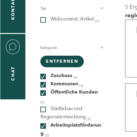
KONTAKT
5 Er
Typ
gen
regi
Webcontent, Artikel
n
(5)
Kategorie
ENTFERNEN
CHAT
icecenter
Zuschuss
(4)
Kommunen
(3)
Öffentliche Kunden
taktformular
(3)
Städtebau und
Regionalentwicklung
(3)
Arbeitsplatzförderun
erportal
g
(2)