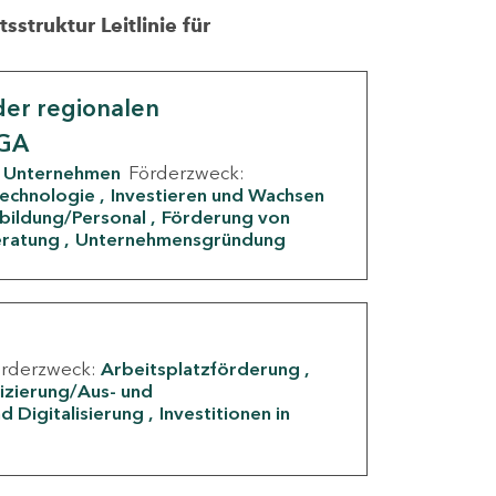
struktur Leitlinie für
er regionalen
IGA
Unternehmen
Förderzweck:
Technologie
Investieren und Wachsen
rbildung/Personal
Förderung von
eratung
Unternehmensgründung
örderzweck:
Arbeitsplatzförderung
fizierung/Aus- und
d Digitalisierung
Investitionen in
g