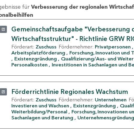
gebnisse für
Verbesserung der regionalen Wirtschafts
onalbeihilfen
Gemeinschaftsaufgabe "Verbesserung d
Wirtschaftsstruktur" - Richtlinie GRW R
Förderart:
Zuschuss
Fördernehmer:
Privatpersonen
Arbeitsplatzförderung
Forschung, Innovation und 
Existenzgründung
Qualifizierung/Aus- und Weite
Personalkosten
Investitionen in Sachanlagen und B
Förderrichtlinie Regionales Wachstum
Förderart:
Zuschuss
Fördernehmer:
Unternehmen
F
Investieren und Wachsen
Existenzgründung
Quali
Weiterbildung/Personal
Forschung, Innovationen un
Sachanlagen und Beratung
Unternehmensgründun