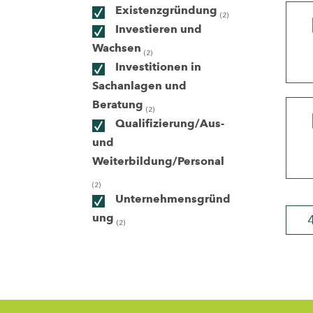
Existenzgründung
(2)
Investieren und
ndorte
Wachsen
(2)
Investitionen in
Sachanlagen und
Beratung
(2)
Qualifizierung/Aus-
und
Weiterbildung/Personal
(2)
Unternehmensgründ
ung
(2)