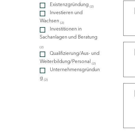
Existenzgründung
(2)
Investieren und
ndorte
Wachsen
(2)
Investitionen in
Sachanlagen und Beratung
(2)
Qualifizierung/Aus- und
Weiterbildung/Personal
(2)
Unternehmensgründun
g
(2)