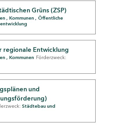
tädtischen Grüns (ZSP)
den
Kommunen
Öffentliche
entwicklung
r regionale Entwicklung
den
Kommunen
Förderzweck:
ngsplänen und
nungsförderung)
derzweck:
Städtebau und