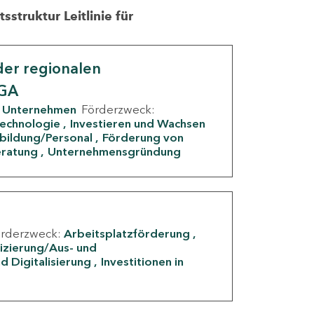
struktur Leitlinie für
er regionalen
IGA
Unternehmen
Förderzweck:
Technologie
Investieren und Wachsen
rbildung/Personal
Förderung von
eratung
Unternehmensgründung
örderzweck:
Arbeitsplatzförderung
fizierung/Aus- und
d Digitalisierung
Investitionen in
g