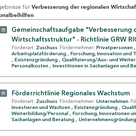
gebnisse für
Verbesserung der regionalen Wirtschafts
onalbeihilfen
Gemeinschaftsaufgabe "Verbesserung d
Wirtschaftsstruktur" - Richtlinie GRW R
Förderart:
Zuschuss
Fördernehmer:
Privatpersonen
Arbeitsplatzförderung
Forschung, Innovation und 
Existenzgründung
Qualifizierung/Aus- und Weite
Personalkosten
Investitionen in Sachanlagen und B
Förderrichtlinie Regionales Wachstum
Förderart:
Zuschuss
Fördernehmer:
Unternehmen
F
Investieren und Wachsen
Existenzgründung
Quali
Weiterbildung/Personal
Forschung, Innovationen un
Sachanlagen und Beratung
Unternehmensgründun