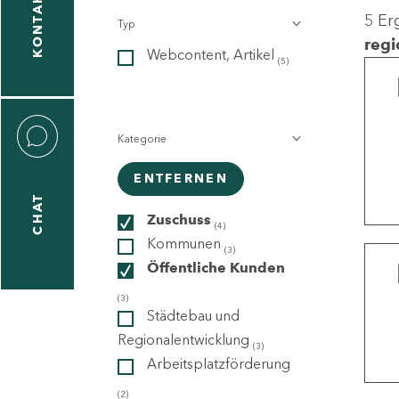
KONTAKT
5 Er
Typ
gen
regi
Webcontent, Artikel
n
(5)
Kategorie
ENTFERNEN
CHAT
icecenter
Zuschuss
(4)
Kommunen
(3)
Öffentliche Kunden
taktformular
(3)
Städtebau und
Regionalentwicklung
(3)
Arbeitsplatzförderung
erportal
(2)