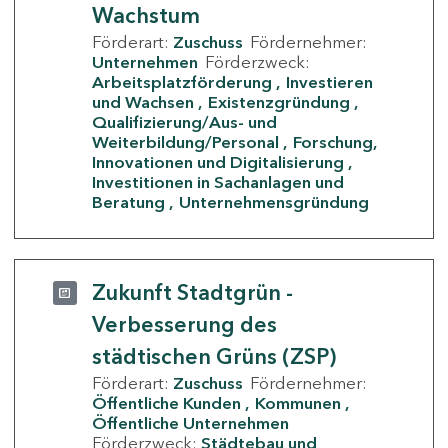
Wachstum
Förderart:
Zuschuss
Fördernehmer:
Unternehmen
Förderzweck:
Arbeitsplatzförderung
Investieren
und Wachsen
Existenzgründung
Qualifizierung/Aus- und
Weiterbildung/Personal
Forschung,
Innovationen und Digitalisierung
Investitionen in Sachanlagen und
Beratung
Unternehmensgründung
Zukunft Stadtgrün -
Verbesserung des
städtischen Grüns (ZSP)
Förderart:
Zuschuss
Fördernehmer:
Öffentliche Kunden
Kommunen
Öffentliche Unternehmen
Förderzweck:
Städtebau und