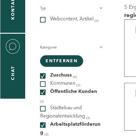
KONTAKT
5 Er
Typ
gen
regi
Webcontent, Artikel
n
(5)
Kategorie
ENTFERNEN
CHAT
icecenter
Zuschuss
(4)
Kommunen
(3)
Öffentliche Kunden
taktformular
(3)
Städtebau und
Regionalentwicklung
(3)
Arbeitsplatzförderun
erportal
g
(2)