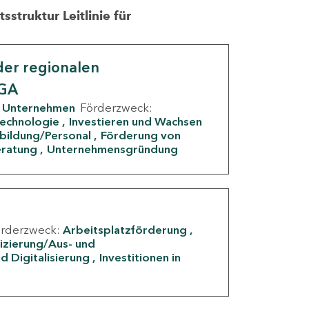
struktur Leitlinie für
er regionalen
IGA
Unternehmen
Förderzweck:
Technologie
Investieren und Wachsen
rbildung/Personal
Förderung von
eratung
Unternehmensgründung
örderzweck:
Arbeitsplatzförderung
fizierung/Aus- und
d Digitalisierung
Investitionen in
g