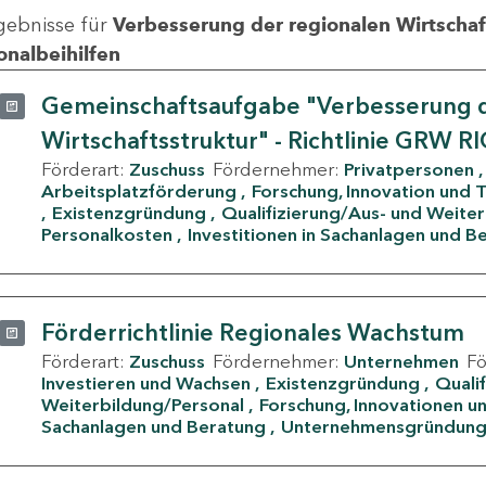
gebnisse für
Verbesserung der regionalen Wirtschafts
onalbeihilfen
Gemeinschaftsaufgabe "Verbesserung d
Wirtschaftsstruktur" - Richtlinie GRW R
Förderart:
Zuschuss
Fördernehmer:
Privatpersonen
Arbeitsplatzförderung
Forschung, Innovation und 
Existenzgründung
Qualifizierung/Aus- und Weite
Personalkosten
Investitionen in Sachanlagen und B
Förderrichtlinie Regionales Wachstum
Förderart:
Zuschuss
Fördernehmer:
Unternehmen
F
Investieren und Wachsen
Existenzgründung
Quali
Weiterbildung/Personal
Forschung, Innovationen un
Sachanlagen und Beratung
Unternehmensgründun