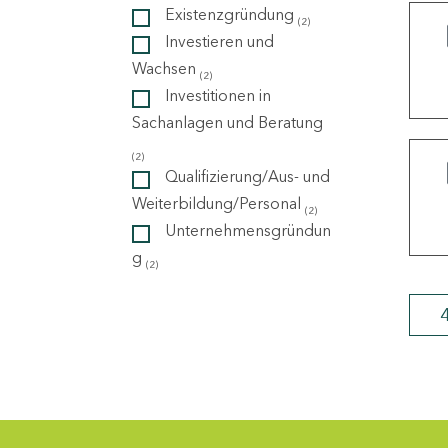
Existenzgründung
(2)
Investieren und
ndorte
Wachsen
(2)
Investitionen in
Sachanlagen und Beratung
(2)
Qualifizierung/Aus- und
Weiterbildung/Personal
(2)
Unternehmensgründun
g
(2)