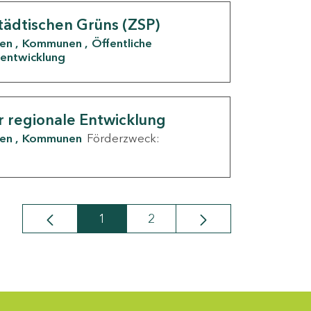
tädtischen Grüns (ZSP)
den
Kommunen
Öffentliche
entwicklung
r regionale Entwicklung
den
Kommunen
Förderzweck:
1
2
Seite
Seite