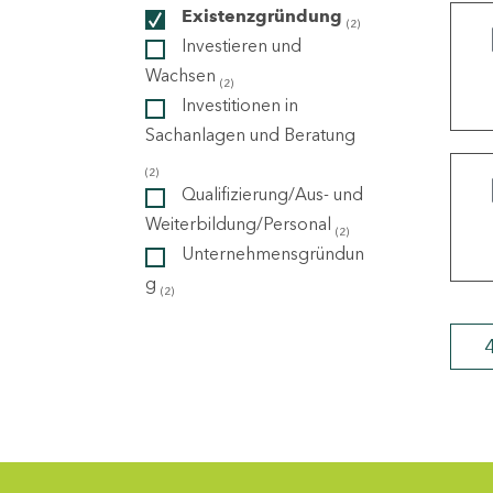
Existenzgründung
(2)
Investieren und
ndorte
Wachsen
(2)
Investitionen in
Sachanlagen und Beratung
(2)
Qualifizierung/Aus- und
Weiterbildung/Personal
(2)
Unternehmensgründun
g
(2)