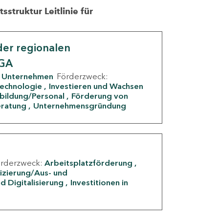
struktur Leitlinie für
er regionalen
IGA
Unternehmen
Förderzweck:
Technologie
Investieren und Wachsen
rbildung/Personal
Förderung von
eratung
Unternehmensgründung
örderzweck:
Arbeitsplatzförderung
fizierung/Aus- und
d Digitalisierung
Investitionen in
g