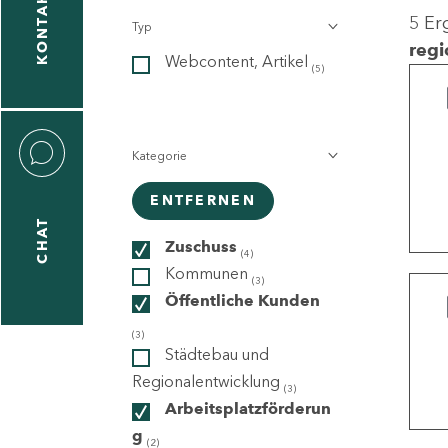
KONTAKT
5 Er
Typ
gen
regi
Webcontent, Artikel
n
(5)
Kategorie
ENTFERNEN
CHAT
icecenter
Zuschuss
(4)
Kommunen
(3)
Öffentliche Kunden
taktformular
(3)
Städtebau und
Regionalentwicklung
(3)
Arbeitsplatzförderun
erportal
g
(2)