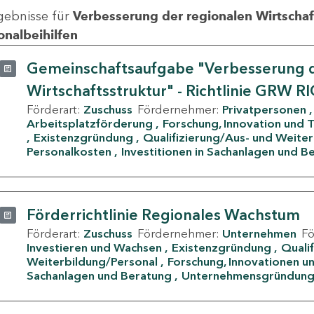
gebnisse für
Verbesserung der regionalen Wirtschafts
onalbeihilfen
Gemeinschaftsaufgabe "Verbesserung d
Wirtschaftsstruktur" - Richtlinie GRW R
Förderart:
Zuschuss
Fördernehmer:
Privatpersonen
Arbeitsplatzförderung
Forschung, Innovation und 
Existenzgründung
Qualifizierung/Aus- und Weite
Personalkosten
Investitionen in Sachanlagen und B
Förderrichtlinie Regionales Wachstum
Förderart:
Zuschuss
Fördernehmer:
Unternehmen
F
Investieren und Wachsen
Existenzgründung
Quali
Weiterbildung/Personal
Forschung, Innovationen un
Sachanlagen und Beratung
Unternehmensgründun