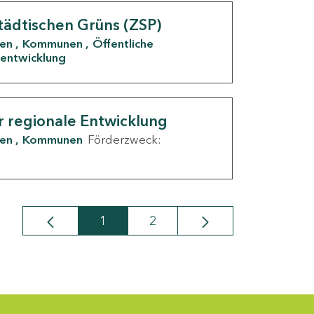
tädtischen Grüns (ZSP)
den
Kommunen
Öffentliche
entwicklung
r regionale Entwicklung
den
Kommunen
Förderzweck:
1
2
Seite
Seite