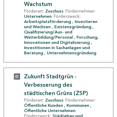
Wachstum
Förderart:
Zuschuss
Fördernehmer:
Unternehmen
Förderzweck:
Arbeitsplatzförderung
Investieren
und Wachsen
Existenzgründung
Qualifizierung/Aus- und
Weiterbildung/Personal
Forschung,
Innovationen und Digitalisierung
Investitionen in Sachanlagen und
Beratung
Unternehmensgründung
Zukunft Stadtgrün -
Verbesserung des
städtischen Grüns (ZSP)
Förderart:
Zuschuss
Fördernehmer:
Öffentliche Kunden
Kommunen
Öffentliche Unternehmen
Förderzweck:
Städtebau und