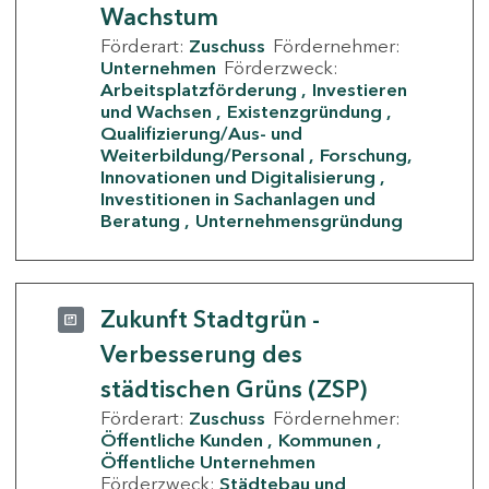
Wachstum
Förderart:
Zuschuss
Fördernehmer:
Unternehmen
Förderzweck:
Arbeitsplatzförderung
Investieren
und Wachsen
Existenzgründung
Qualifizierung/Aus- und
Weiterbildung/Personal
Forschung,
Innovationen und Digitalisierung
Investitionen in Sachanlagen und
Beratung
Unternehmensgründung
Zukunft Stadtgrün -
Verbesserung des
städtischen Grüns (ZSP)
Förderart:
Zuschuss
Fördernehmer:
Öffentliche Kunden
Kommunen
Öffentliche Unternehmen
Förderzweck:
Städtebau und