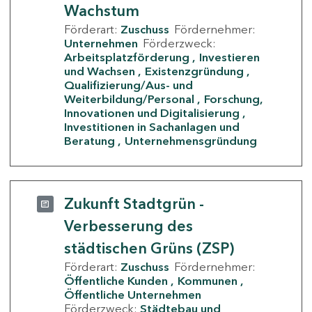
Wachstum
Förderart:
Zuschuss
Fördernehmer:
Unternehmen
Förderzweck:
Arbeitsplatzförderung
Investieren
und Wachsen
Existenzgründung
Qualifizierung/Aus- und
Weiterbildung/Personal
Forschung,
Innovationen und Digitalisierung
Investitionen in Sachanlagen und
Beratung
Unternehmensgründung
Zukunft Stadtgrün -
Verbesserung des
städtischen Grüns (ZSP)
Förderart:
Zuschuss
Fördernehmer:
Öffentliche Kunden
Kommunen
Öffentliche Unternehmen
Förderzweck:
Städtebau und