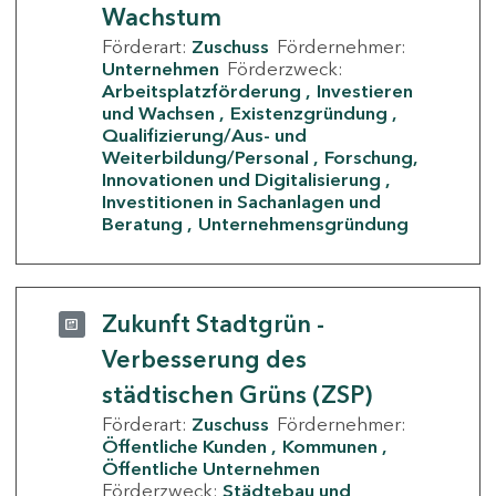
Wachstum
Förderart:
Zuschuss
Fördernehmer:
Unternehmen
Förderzweck:
Arbeitsplatzförderung
Investieren
und Wachsen
Existenzgründung
Qualifizierung/Aus- und
Weiterbildung/Personal
Forschung,
Innovationen und Digitalisierung
Investitionen in Sachanlagen und
Beratung
Unternehmensgründung
Zukunft Stadtgrün -
Verbesserung des
städtischen Grüns (ZSP)
Förderart:
Zuschuss
Fördernehmer:
Öffentliche Kunden
Kommunen
Öffentliche Unternehmen
Förderzweck:
Städtebau und