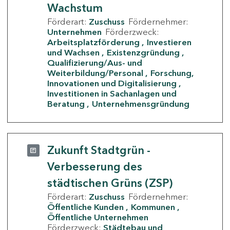
Wachstum
Förderart:
Zuschuss
Fördernehmer:
Unternehmen
Förderzweck:
Arbeitsplatzförderung
Investieren
und Wachsen
Existenzgründung
Qualifizierung/Aus- und
Weiterbildung/Personal
Forschung,
Innovationen und Digitalisierung
Investitionen in Sachanlagen und
Beratung
Unternehmensgründung
Zukunft Stadtgrün -
Verbesserung des
städtischen Grüns (ZSP)
Förderart:
Zuschuss
Fördernehmer:
Öffentliche Kunden
Kommunen
Öffentliche Unternehmen
Förderzweck:
Städtebau und