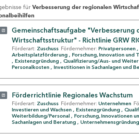
gebnisse für
Verbesserung der regionalen Wirtschafts
onalbeihilfen
Gemeinschaftsaufgabe "Verbesserung d
Wirtschaftsstruktur" - Richtlinie GRW R
Förderart:
Zuschuss
Fördernehmer:
Privatpersonen
Arbeitsplatzförderung
Forschung, Innovation und 
Existenzgründung
Qualifizierung/Aus- und Weite
Personalkosten
Investitionen in Sachanlagen und B
Förderrichtlinie Regionales Wachstum
Förderart:
Zuschuss
Fördernehmer:
Unternehmen
F
Investieren und Wachsen
Existenzgründung
Quali
Weiterbildung/Personal
Forschung, Innovationen un
Sachanlagen und Beratung
Unternehmensgründun