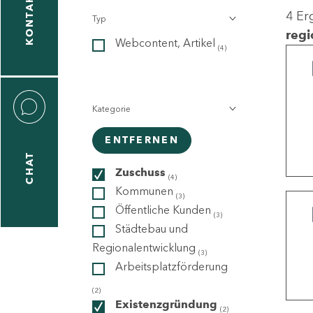
KONTAKT
4 Er
Typ
gen
regi
Webcontent, Artikel
n
(4)
Kategorie
ENTFERNEN
CHAT
icecenter
Zuschuss
(4)
Kommunen
(3)
Öffentliche Kunden
(3)
taktformular
Städtebau und
Regionalentwicklung
(3)
Arbeitsplatzförderung
erportal
(2)
Existenzgründung
(2)