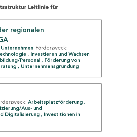
struktur Leitlinie für
er regionalen
IGA
Unternehmen
Förderzweck:
Technologie
Investieren und Wachsen
rbildung/Personal
Förderung von
eratung
Unternehmensgründung
örderzweck:
Arbeitsplatzförderung
fizierung/Aus- und
d Digitalisierung
Investitionen in
g