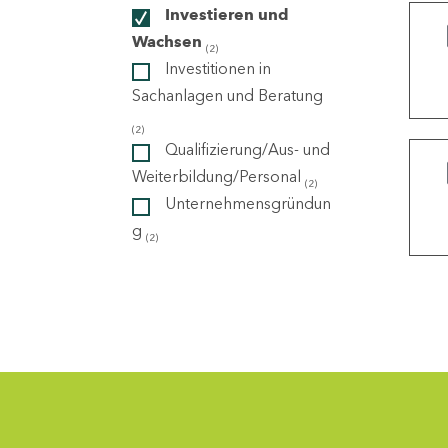
Investieren und
Wachsen
(2)
ndorte
Investitionen in
Sachanlagen und Beratung
(2)
Qualifizierung/Aus- und
Weiterbildung/Personal
(2)
Unternehmensgründun
g
(2)