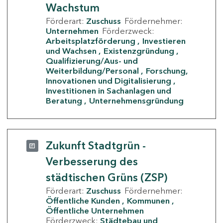
Wachstum
Förderart:
Zuschuss
Fördernehmer:
Unternehmen
Förderzweck:
Arbeitsplatzförderung
Investieren
und Wachsen
Existenzgründung
Qualifizierung/Aus- und
Weiterbildung/Personal
Forschung,
Innovationen und Digitalisierung
Investitionen in Sachanlagen und
Beratung
Unternehmensgründung
Zukunft Stadtgrün -
Verbesserung des
städtischen Grüns (ZSP)
Förderart:
Zuschuss
Fördernehmer:
Öffentliche Kunden
Kommunen
Öffentliche Unternehmen
Förderzweck:
Städtebau und