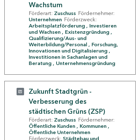
Wachstum
Förderart:
Zuschuss
Fördernehmer:
Unternehmen
Förderzweck:
Arbeitsplatzförderung
Investieren
und Wachsen
Existenzgründung
Qualifizierung/Aus- und
Weiterbildung/Personal
Forschung,
Innovationen und Digitalisierung
Investitionen in Sachanlagen und
Beratung
Unternehmensgründung
Zukunft Stadtgrün -
Verbesserung des
städtischen Grüns (ZSP)
Förderart:
Zuschuss
Fördernehmer:
Öffentliche Kunden
Kommunen
Öffentliche Unternehmen
Förderzweck:
Städtebau und