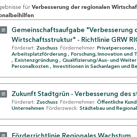
gebnisse für
Verbesserung der regionalen Wirtschafts
onalbeihilfen
Gemeinschaftsaufgabe "Verbesserung d
Wirtschaftsstruktur" - Richtlinie GRW R
Förderart:
Zuschuss
Fördernehmer:
Privatpersonen
Arbeitsplatzförderung
Forschung, Innovation und 
Existenzgründung
Qualifizierung/Aus- und Weite
Personalkosten
Investitionen in Sachanlagen und B
Zukunft Stadtgrün - Verbesserung des s
Förderart:
Zuschuss
Fördernehmer:
Öffentliche Kun
Unternehmen
Förderzweck:
Städtebau und Regional
Förderrichtlinie Regionales Wachstum