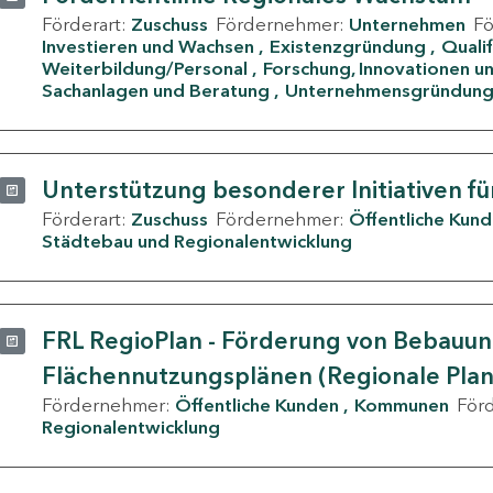
Förderart:
Zuschuss
Fördernehmer:
Unternehmen
F
Investieren und Wachsen
Existenzgründung
Quali
Weiterbildung/Personal
Forschung, Innovationen un
Sachanlagen und Beratung
Unternehmensgründun
Unterstützung besonderer Initiativen fü
Förderart:
Zuschuss
Fördernehmer:
Öffentliche Kun
Städtebau und Regionalentwicklung
FRL RegioPlan - Förderung von Bebauu
Flächennutzungsplänen (Regionale Pla
Fördernehmer:
Öffentliche Kunden
Kommunen
För
Regionalentwicklung