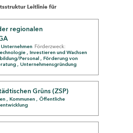
struktur Leitlinie für
er regionalen
IGA
Unternehmen
Förderzweck:
Technologie
Investieren und Wachsen
rbildung/Personal
Förderung von
eratung
Unternehmensgründung
tädtischen Grüns (ZSP)
den
Kommunen
Öffentliche
entwicklung