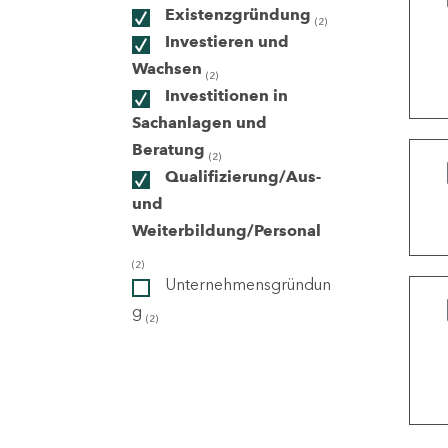
Existenzgründung
(2)
Investieren und
ndorte
Wachsen
(2)
Investitionen in
Sachanlagen und
Beratung
(2)
Qualifizierung/Aus-
und
Weiterbildung/Personal
(2)
Unternehmensgründun
g
(2)