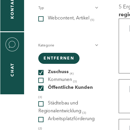
KONTAKT
5 Er
Typ
gen
regi
Webcontent, Artikel
n
(5)
Kategorie
ENTFERNEN
CHAT
icecenter
Zuschuss
(4)
Kommunen
(3)
Öffentliche Kunden
taktformular
(3)
Städtebau und
Regionalentwicklung
(3)
Arbeitsplatzförderung
erportal
(2)