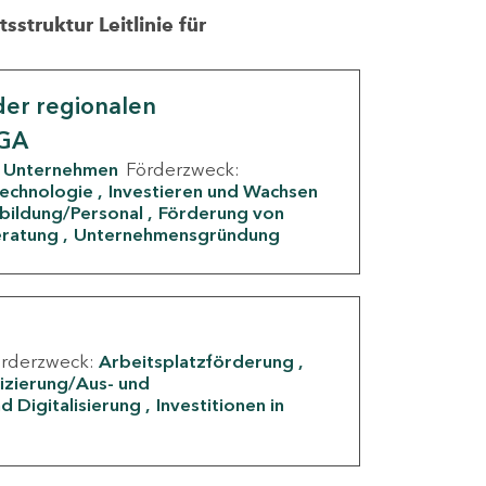
struktur Leitlinie für
er regionalen
IGA
Unternehmen
Förderzweck:
Technologie
Investieren und Wachsen
rbildung/Personal
Förderung von
eratung
Unternehmensgründung
örderzweck:
Arbeitsplatzförderung
fizierung/Aus- und
d Digitalisierung
Investitionen in
g