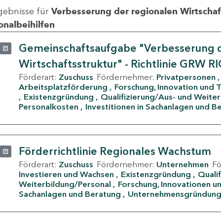
gebnisse für
Verbesserung der regionalen Wirtschafts
onalbeihilfen
Gemeinschaftsaufgabe "Verbesserung d
Wirtschaftsstruktur" - Richtlinie GRW R
Förderart:
Zuschuss
Fördernehmer:
Privatpersonen
Arbeitsplatzförderung
Forschung, Innovation und 
Existenzgründung
Qualifizierung/Aus- und Weite
Personalkosten
Investitionen in Sachanlagen und B
Förderrichtlinie Regionales Wachstum
Förderart:
Zuschuss
Fördernehmer:
Unternehmen
F
Investieren und Wachsen
Existenzgründung
Quali
Weiterbildung/Personal
Forschung, Innovationen un
Sachanlagen und Beratung
Unternehmensgründun