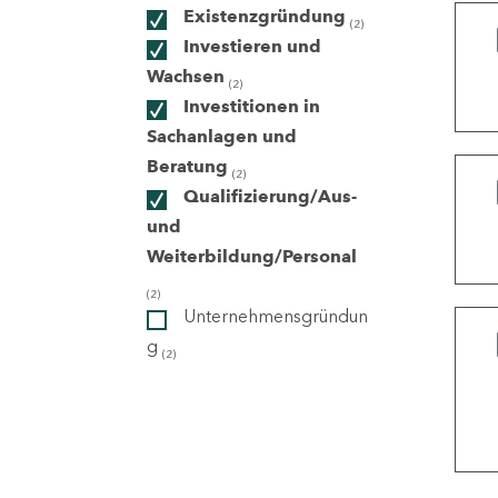
Existenzgründung
(2)
Investieren und
ndorte
Wachsen
(2)
Investitionen in
Sachanlagen und
Beratung
(2)
Qualifizierung/Aus-
und
Weiterbildung/Personal
(2)
Unternehmensgründun
g
(2)