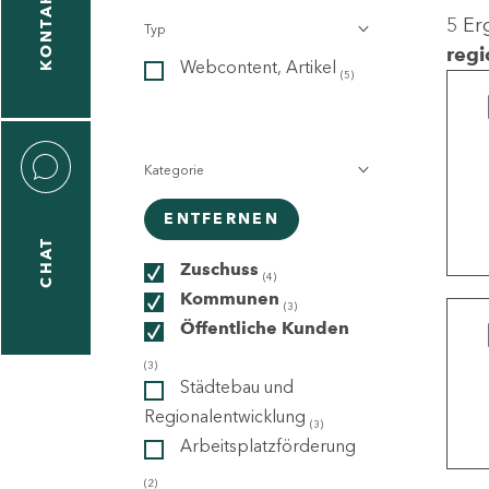
KONTAKT
5 Er
Typ
gen
regi
Webcontent, Artikel
n
(5)
Kategorie
ENTFERNEN
CHAT
icecenter
Zuschuss
(4)
Kommunen
(3)
Öffentliche Kunden
taktformular
(3)
Städtebau und
Regionalentwicklung
(3)
Arbeitsplatzförderung
erportal
(2)