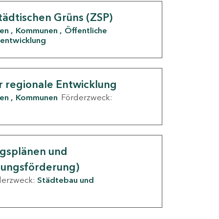
tädtischen Grüns (ZSP)
den
Kommunen
Öffentliche
entwicklung
r regionale Entwicklung
den
Kommunen
Förderzweck:
ngsplänen und
nungsförderung)
derzweck:
Städtebau und