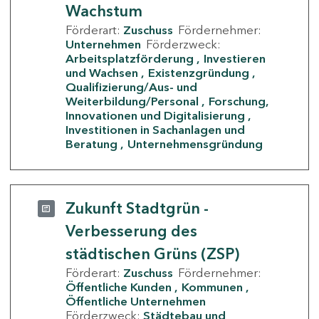
Wachstum
Förderart:
Zuschuss
Fördernehmer:
Unternehmen
Förderzweck:
Arbeitsplatzförderung
Investieren
und Wachsen
Existenzgründung
Qualifizierung/Aus- und
Weiterbildung/Personal
Forschung,
Innovationen und Digitalisierung
Investitionen in Sachanlagen und
Beratung
Unternehmensgründung
Zukunft Stadtgrün -
Verbesserung des
städtischen Grüns (ZSP)
Förderart:
Zuschuss
Fördernehmer:
Öffentliche Kunden
Kommunen
Öffentliche Unternehmen
Förderzweck:
Städtebau und