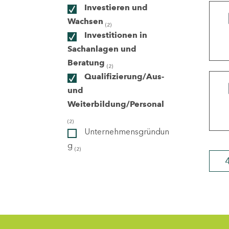
Investieren und
Wachsen
(2)
ndorte
Investitionen in
Sachanlagen und
Beratung
(2)
Qualifizierung/Aus-
und
Weiterbildung/Personal
(2)
Unternehmensgründun
g
(2)