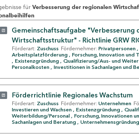
gebnisse für
Verbesserung der regionalen Wirtschafts
onalbeihilfen
Gemeinschaftsaufgabe "Verbesserung d
Wirtschaftsstruktur" - Richtlinie GRW R
Förderart:
Zuschuss
Fördernehmer:
Privatpersonen
Arbeitsplatzförderung
Forschung, Innovation und 
Existenzgründung
Qualifizierung/Aus- und Weite
Personalkosten
Investitionen in Sachanlagen und B
Förderrichtlinie Regionales Wachstum
Förderart:
Zuschuss
Fördernehmer:
Unternehmen
F
Investieren und Wachsen
Existenzgründung
Quali
Weiterbildung/Personal
Forschung, Innovationen un
Sachanlagen und Beratung
Unternehmensgründun