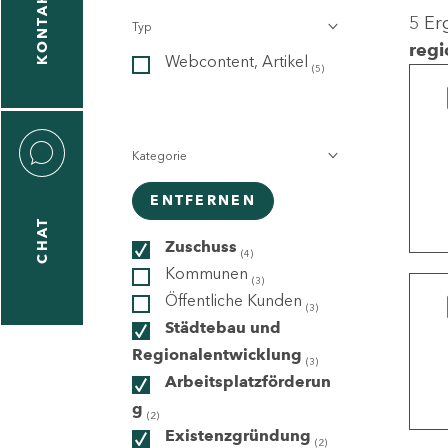
KONTAKT
5 Er
Typ
gen
regi
Webcontent, Artikel
n
(5)
Kategorie
ENTFERNEN
CHAT
icecenter
Zuschuss
(4)
Kommunen
(3)
Öffentliche Kunden
(3)
taktformular
Städtebau und
Regionalentwicklung
(3)
Arbeitsplatzförderun
g
erportal
(2)
Existenzgründung
(2)