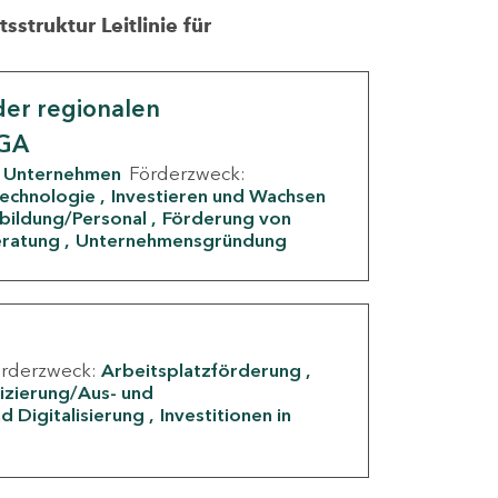
struktur Leitlinie für
er regionalen
IGA
Unternehmen
Förderzweck:
Technologie
Investieren und Wachsen
rbildung/Personal
Förderung von
eratung
Unternehmensgründung
örderzweck:
Arbeitsplatzförderung
fizierung/Aus- und
d Digitalisierung
Investitionen in
g