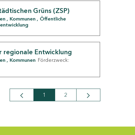
tädtischen Grüns (ZSP)
den
Kommunen
Öffentliche
entwicklung
r regionale Entwicklung
den
Kommunen
Förderzweck:
1
2
Seite
Seite