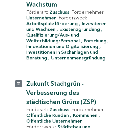
Wachstum
Förderart:
Zuschuss
Fördernehmer:
Unternehmen
Förderzweck:
Arbeitsplatzförderung
Investieren
und Wachsen
Existenzgründung
Qualifizierung/Aus- und
Weiterbildung/Personal
Forschung,
Innovationen und Digitalisierung
Investitionen in Sachanlagen und
Beratung
Unternehmensgründung
Zukunft Stadtgrün -
Verbesserung des
städtischen Grüns (ZSP)
Förderart:
Zuschuss
Fördernehmer:
Öffentliche Kunden
Kommunen
Öffentliche Unternehmen
Förderzweck:
Städtebau und