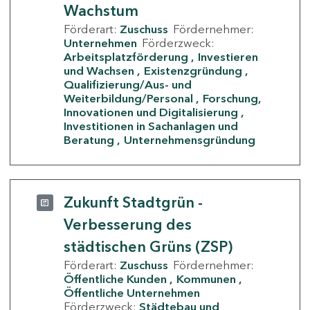
Wachstum
Förderart:
Zuschuss
Fördernehmer:
Unternehmen
Förderzweck:
Arbeitsplatzförderung
Investieren
und Wachsen
Existenzgründung
Qualifizierung/Aus- und
Weiterbildung/Personal
Forschung,
Innovationen und Digitalisierung
Investitionen in Sachanlagen und
Beratung
Unternehmensgründung
Zukunft Stadtgrün -
Verbesserung des
städtischen Grüns (ZSP)
Förderart:
Zuschuss
Fördernehmer:
Öffentliche Kunden
Kommunen
Öffentliche Unternehmen
Förderzweck:
Städtebau und