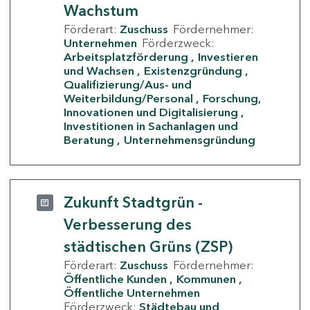
Wachstum
Förderart:
Zuschuss
Fördernehmer:
Unternehmen
Förderzweck:
Arbeitsplatzförderung
Investieren
und Wachsen
Existenzgründung
Qualifizierung/Aus- und
Weiterbildung/Personal
Forschung,
Innovationen und Digitalisierung
Investitionen in Sachanlagen und
Beratung
Unternehmensgründung
Zukunft Stadtgrün -
Verbesserung des
städtischen Grüns (ZSP)
Förderart:
Zuschuss
Fördernehmer:
Öffentliche Kunden
Kommunen
Öffentliche Unternehmen
Förderzweck:
Städtebau und