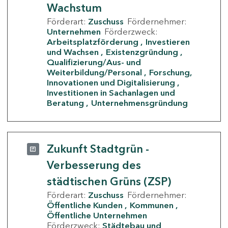
Wachstum
Förderart:
Zuschuss
Fördernehmer:
Unternehmen
Förderzweck:
Arbeitsplatzförderung
Investieren
und Wachsen
Existenzgründung
Qualifizierung/Aus- und
Weiterbildung/Personal
Forschung,
Innovationen und Digitalisierung
Investitionen in Sachanlagen und
Beratung
Unternehmensgründung
Zukunft Stadtgrün -
Verbesserung des
städtischen Grüns (ZSP)
Förderart:
Zuschuss
Fördernehmer:
Öffentliche Kunden
Kommunen
Öffentliche Unternehmen
Förderzweck:
Städtebau und