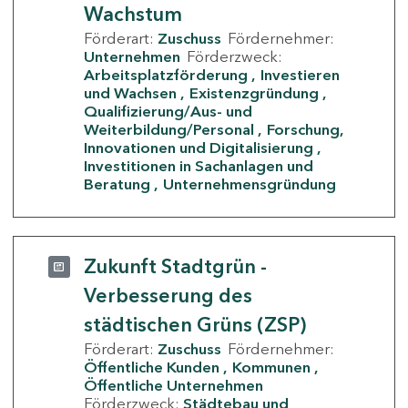
Wachstum
Förderart:
Zuschuss
Fördernehmer:
Unternehmen
Förderzweck:
Arbeitsplatzförderung
Investieren
und Wachsen
Existenzgründung
Qualifizierung/Aus- und
Weiterbildung/Personal
Forschung,
Innovationen und Digitalisierung
Investitionen in Sachanlagen und
Beratung
Unternehmensgründung
Zukunft Stadtgrün -
Verbesserung des
städtischen Grüns (ZSP)
Förderart:
Zuschuss
Fördernehmer:
Öffentliche Kunden
Kommunen
Öffentliche Unternehmen
Förderzweck:
Städtebau und