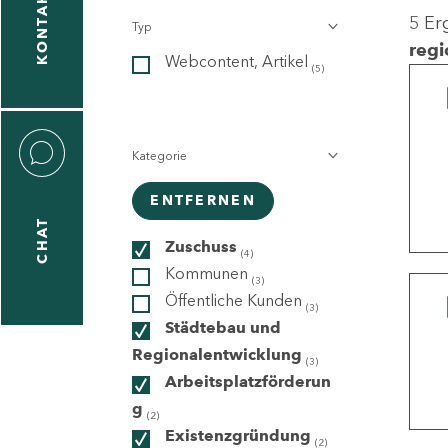
KONTAKT
5 Er
Typ
gen
regi
Webcontent, Artikel
n
(5)
Kategorie
ENTFERNEN
CHAT
icecenter
Zuschuss
(4)
Kommunen
(3)
Öffentliche Kunden
(3)
taktformular
Städtebau und
Regionalentwicklung
(3)
Arbeitsplatzförderun
g
erportal
(2)
Existenzgründung
(2)