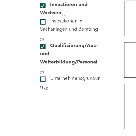
Investieren und
Wachsen
(2)
ndorte
Investitionen in
Sachanlagen und Beratung
(2)
Qualifizierung/Aus-
und
Weiterbildung/Personal
(2)
Unternehmensgründun
g
(2)