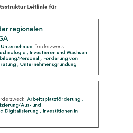
struktur Leitlinie für
er regionalen
IGA
Unternehmen
Förderzweck:
Technologie
Investieren und Wachsen
rbildung/Personal
Förderung von
eratung
Unternehmensgründung
örderzweck:
Arbeitsplatzförderung
fizierung/Aus- und
d Digitalisierung
Investitionen in
g