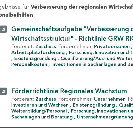
gebnisse für
Verbesserung der regionalen Wirtschafts
onalbeihilfen
Gemeinschaftsaufgabe "Verbesserung d
Wirtschaftsstruktur" - Richtlinie GRW R
Förderart:
Zuschuss
Fördernehmer:
Privatpersonen
Arbeitsplatzförderung
Forschung, Innovation und 
Existenzgründung
Qualifizierung/Aus- und Weite
Personalkosten
Investitionen in Sachanlagen und B
Förderrichtlinie Regionales Wachstum
Förderart:
Zuschuss
Fördernehmer:
Unternehmen
F
Investieren und Wachsen
Existenzgründung
Quali
Weiterbildung/Personal
Forschung, Innovationen un
Sachanlagen und Beratung
Unternehmensgründun