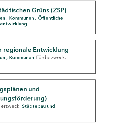
tädtischen Grüns (ZSP)
den
Kommunen
Öffentliche
entwicklung
r regionale Entwicklung
den
Kommunen
Förderzweck:
ngsplänen und
nungsförderung)
derzweck:
Städtebau und