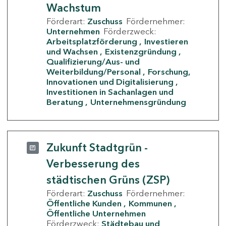
Wachstum
Förderart:
Zuschuss
Fördernehmer:
Unternehmen
Förderzweck:
Arbeitsplatzförderung
Investieren
und Wachsen
Existenzgründung
Qualifizierung/Aus- und
Weiterbildung/Personal
Forschung,
Innovationen und Digitalisierung
Investitionen in Sachanlagen und
Beratung
Unternehmensgründung
Zukunft Stadtgrün -
Verbesserung des
städtischen Grüns (ZSP)
Förderart:
Zuschuss
Fördernehmer:
Öffentliche Kunden
Kommunen
Öffentliche Unternehmen
Förderzweck:
Städtebau und